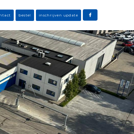
ntact
bestel
inschrijven update
