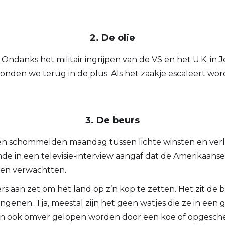
2. De olie
f. Ondanks het militair ingrijpen van de VS en het U.K. i
onden we terug in de plus. Als het zaakje escaleert wor
3. De beurs
n schommelden maandag tussen lichte winsten en verli
 in een televisie-interview aangaf dat de Amerikaanse
elen verwachtten.
iers aan zet om het land op z’n kop te zetten. Het zit 
nen. Tja, meestal zijn het geen watjes die ze in een ge
 kan ook omver gelopen worden door een koe of opgeschep