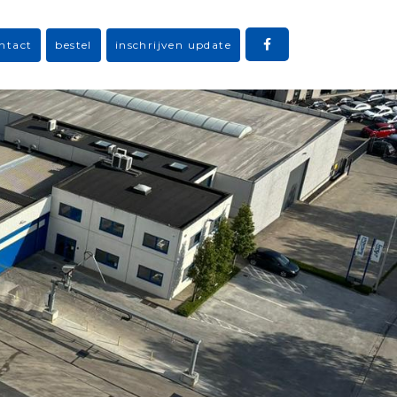
ntact
bestel
inschrijven update
