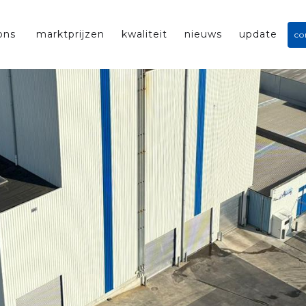
ons
marktprijzen
kwaliteit
nieuws
update
co