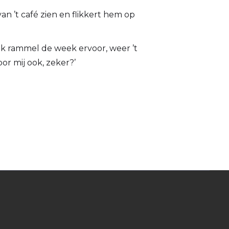
an ’t café zien en flikkert hem op
ak rammel de week ervoor, weer ’t
oor mij ook, zeker?’