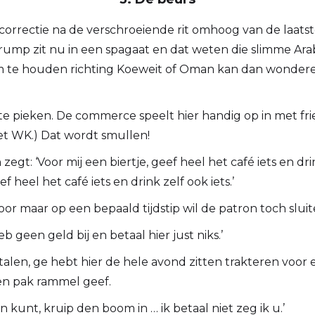
ne correctie na de verschroeiende rit omhoog van de l
ump zit nu in een spagaat en dat weten die slimme Ara
m te houden richting Koeweit of Oman kan dan wondere
 te pieken. De commerce speelt hier handig op in met fri
het WK.) Dat wordt smullen!
t: ‘Voor mij een biertje, geef heel het café iets en drink
ef heel het café iets en drink zelf ook iets.’
oor maar op een bepaald tijdstip wil de patron toch sluit
b geen geld bij en betaal hier just niks.’
betalen, ge hebt hier de hele avond zitten trakteren voor
een pak rammel geef.
 kunt, kruip den boom in … ik betaal niet zeg ik u.’