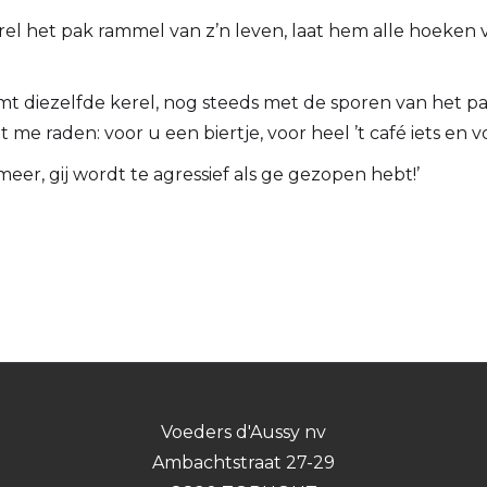
erel het pak rammel van z’n leven, laat hem alle hoeken v
mt diezelfde kerel, nog steeds met de sporen van het p
 me raden: voor u een biertje, voor heel ’t café iets en v
 meer, gij wordt te agressief als ge gezopen hebt!’
Voeders d'Aussy nv
Ambachtstraat 27-29