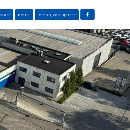
ntact
bestel
inschrijven update
