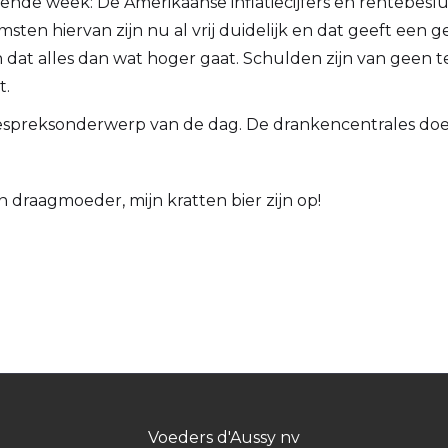
nde week: De Amerikaanse inflatiecijfers en rentebeslu
sten hiervan zijn nu al vrij duidelijk en dat geeft een
h dat alles dan wat hoger gaat. Schulden zijn van geen 
t.
gespreksonderwerp van de dag. De drankencentrales d
 draagmoeder, mijn kratten bier zijn op!
Voeders d'Aussy nv