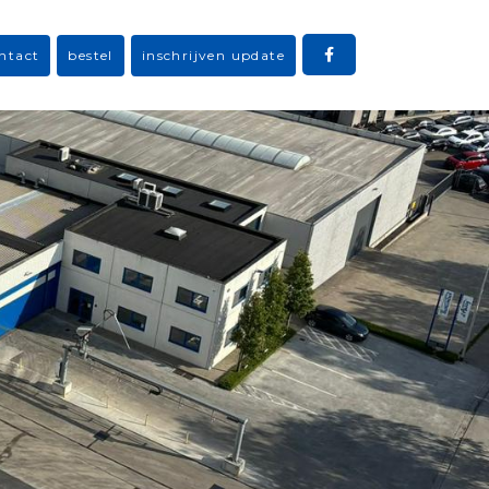
ntact
bestel
inschrijven update
