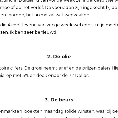
rhoging in Duitsland van vorige week zal inderdaad we
po af op het verlof. De voorraden zijn ingekocht bij de
ere oorden, het animo zal wat wegzakken.
e die 4 cent levend van vorige week wel een stukje mo
issen. Ik ben zeer benieuwd.
2. De olie
oire cijfers. De groei neemt er af en de prijzen dalen. 
 hierop met 5% en dook onder de 72 Dollar.
3. De beurs
nmarkten boekten maandag solide winsten, waarbij bel